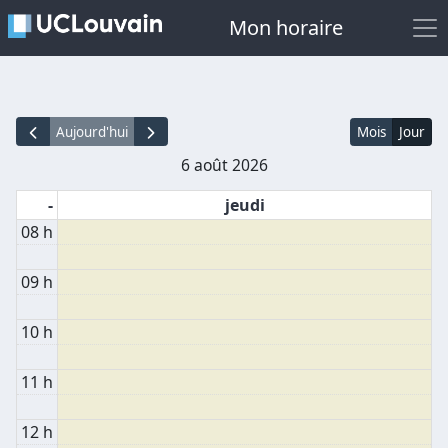
Mon horaire
Aujourd'hui
Mois
Jour
6 août 2026
-
jeudi
08 h
09 h
10 h
11 h
12 h