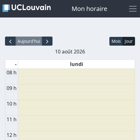
Mon horaire
Aujourd'hui
Mois
Jour
10 août 2026
-
lundi
08 h
09 h
10 h
11 h
12 h