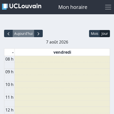
Mon horaire
Aujourd'hui
Mois
Jour
7 août 2026
-
vendredi
08 h
09 h
10 h
11 h
12 h