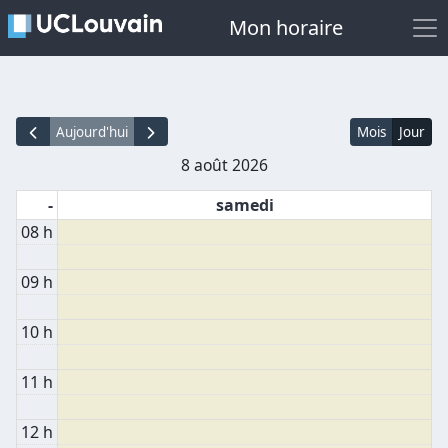
Mon horaire
Aujourd'hui
Mois
Jour
8 août 2026
-
samedi
08 h
09 h
10 h
11 h
12 h