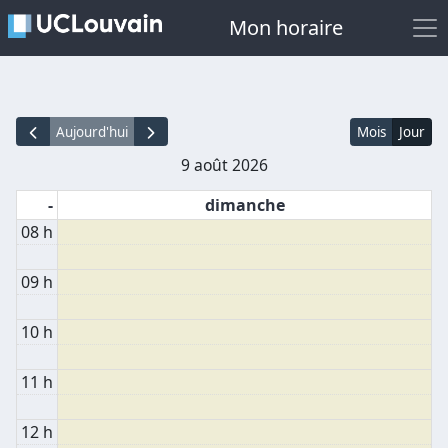
Mon horaire
Aujourd'hui
Mois
Jour
9 août 2026
-
dimanche
08 h
09 h
10 h
11 h
12 h