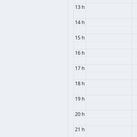
13 h
14 h
15 h
16 h
17 h
18 h
19 h
20 h
21 h