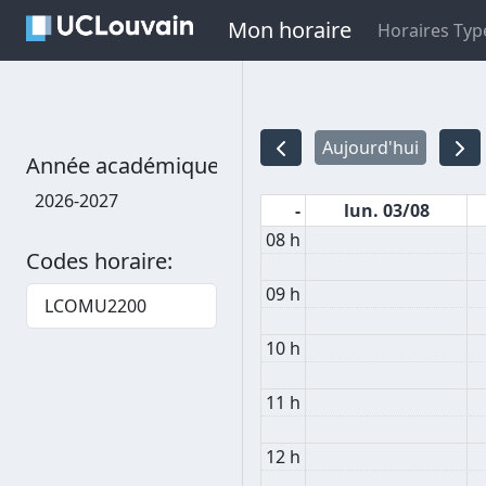
Mon horaire
Horaires Typ
Aujourd'hui
Année académique
2026-2027
-
lun. 03/08
08 h
Codes horaire:
09 h
LCOMU2200
10 h
11 h
12 h