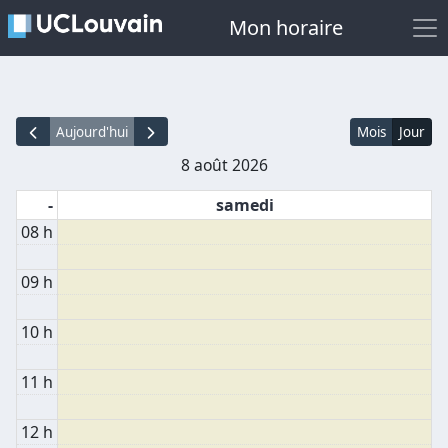
Mon horaire
Aujourd'hui
Mois
Jour
8 août 2026
-
samedi
08 h
09 h
10 h
11 h
12 h