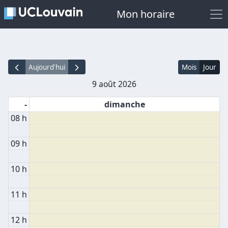
Mon horaire
Aujourd'hui
Mois
Jour
9 août 2026
-
dimanche
08 h
09 h
10 h
11 h
12 h