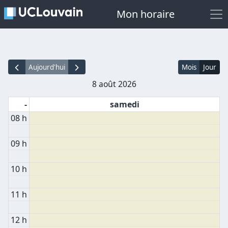
Mon horaire
Aujourd'hui
Mois
Jour
8 août 2026
-
samedi
08 h
09 h
10 h
11 h
12 h